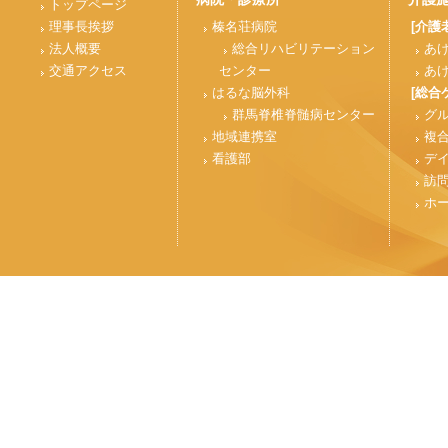
トップページ
理事長挨拶
榛名荘病院
[介護
法人概要
総合リハビリテーション
あ
交通アクセス
センター
あ
はるな脳外科
[総合
群馬脊椎脊髄病センター
グ
地域連携室
複
看護部
デ
訪
ホ