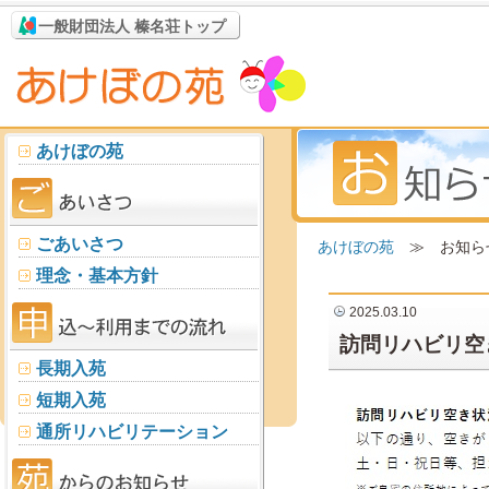
一般財団法人 榛名荘トップ
あけぼの苑
ごあいさつ
あけぼの苑
≫ お知ら
理念・基本方針
2025.03.10
訪問リハビリ空
長期入苑
短期入苑
通所リハビリテーション